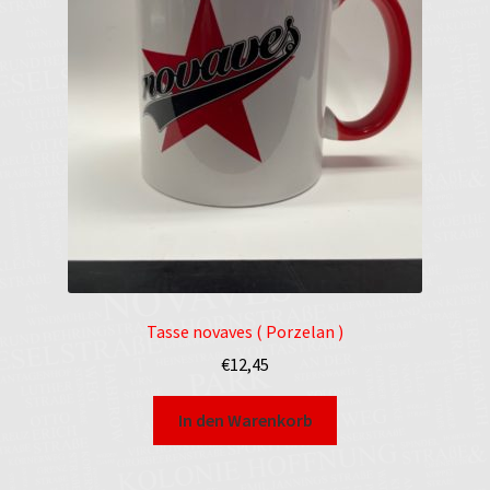
Impressum
Kasse
Mein Konto
Shop
Warenkorb
Widerruf
Tasse novaves ( Porzelan )
€
12,45
In den Warenkorb