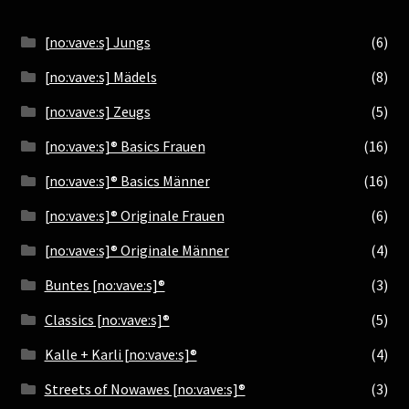
[no:vave:s] Jungs
(6)
[no:vave:s] Mädels
(8)
[no:vave:s] Zeugs
(5)
[no:vave:s]® Basics Frauen
(16)
[no:vave:s]® Basics Männer
(16)
[no:vave:s]® Originale Frauen
(6)
[no:vave:s]® Originale Männer
(4)
Buntes [no:vave:s]®
(3)
Classics [no:vave:s]®
(5)
Kalle + Karli [no:vave:s]®
(4)
Streets of Nowawes [no:vave:s]®
(3)