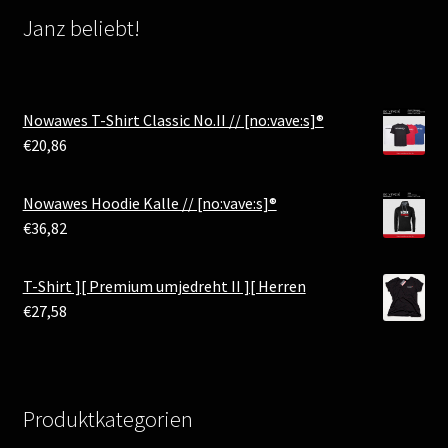
Janz beliebt!
Nowawes T-Shirt Classic No.II // [no:vave:s]®
€
20,86
Nowawes Hoodie Kalle // [no:vave:s]®
€
36,82
T-Shirt ][ Premium umjedreht II ][ Herren
€
27,58
Produktkategorien