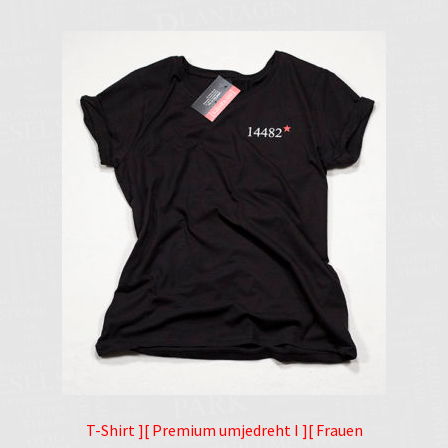
T-Shirt ][ Premium umjedreht I ][ Frauen