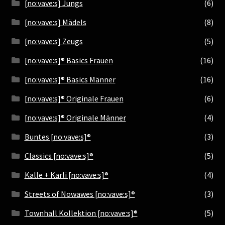
[no:vave:s] Jungs
(6)
[no:vave:s] Mädels
(8)
[no:vave:s] Zeugs
(5)
[no:vave:s]® Basics Frauen
(16)
[no:vave:s]® Basics Männer
(16)
[no:vave:s]® Originale Frauen
(6)
[no:vave:s]® Originale Männer
(4)
Buntes [no:vave:s]®
(3)
Classics [no:vave:s]®
(5)
Kalle + Karli [no:vave:s]®
(4)
Streets of Nowawes [no:vave:s]®
(3)
Townhall Kollektion [no:vave:s]®
(5)