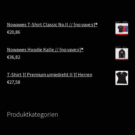
Nowawes T-Shirt Classic No.II // [no:vave:s]®
€
20,86
Nowawes Hoodie Kalle // [no:vave:s]®
€
36,82
T-Shirt ][ Premium umjedreht II ][ Herren
€
27,58
Produktkategorien